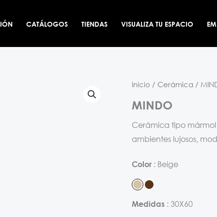
CIÓN
CATÁLOGOS
TIENDAS
VISUALIZA TU ESPACIO
EM
Inicio
/
Cerámica
/ MIN
MINDO
Cerámica tipo mármol e
ambientes lujosos, mod
Beige
Color
30X60
Medidas