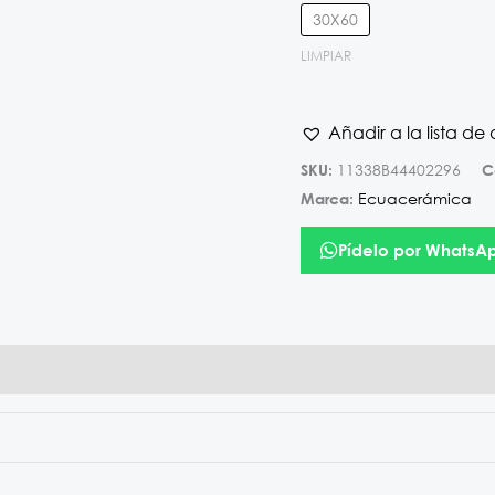
30X60
LIMPIAR
Añadir a la lista de
11338B44402296
SKU:
C
Ecuacerámica
Marca:
Pídelo por WhatsA