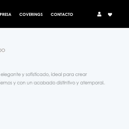
PRESA
COVERINGS
CONTACTO
DO
legante y sofisticado, ideal para crear
ernos y con un acabado distintivo y atemporal.