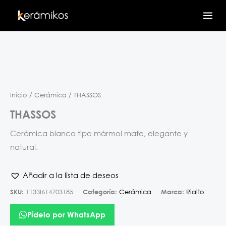
Ir
al
contenido
Inicio
/
Cerámica
/ THASSOS
THASSOS
Cerámica blanco tipo mármol mate, elegante y
natural.
Añadir a la lista de deseos
SKU:
1133I614703185
Categoría:
Cerámica
Marca:
Rialto
Pídelo por WhatsApp