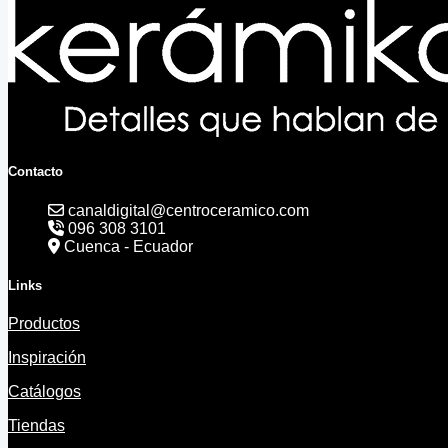
Contacto
canaldigital@centroceramico.com
096 308 3101
Cuenca - Ecuador
Links
Productos
Inspiración
Catálogos
Tiendas