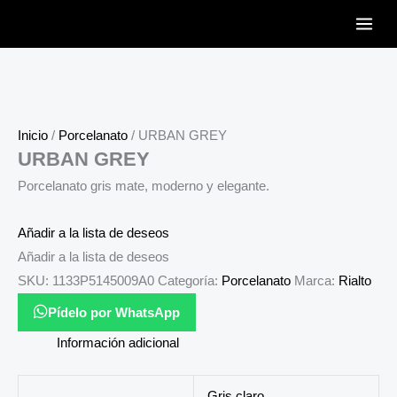
Ir
al
contenido
Inicio
/
Porcelanato
/ URBAN GREY
URBAN GREY
Porcelanato gris mate, moderno y elegante.
Añadir a la lista de deseos
Añadir a la lista de deseos
SKU:
1133P5145009A0
Categoría:
Porcelanato
Marca:
Rialto
Pídelo por WhatsApp
Información adicional
Gris claro