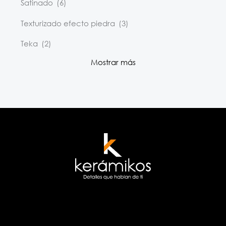
Satinado
(6)
Texturizado efecto piedra
(3)
Teka
(2)
Mostrar más