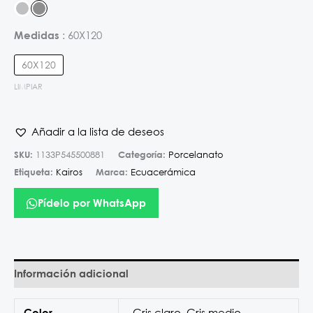
60X120
Medidas
60X120
LIMPIAR
Añadir a la lista de deseos
SKU:
1133P545500881
Categoría:
Porcelanato
Etiqueta:
Kairos
Marca:
Ecuacerámica
Pídelo por WhatsApp
Información adicional
Gris claro
,
Gris medio
Color