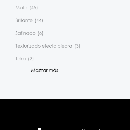
Mate
(45)
Brillante
(44)
Satinado
(6)
Texturizado efecto piedra
(3)
Teka
(2)
Mostrar más