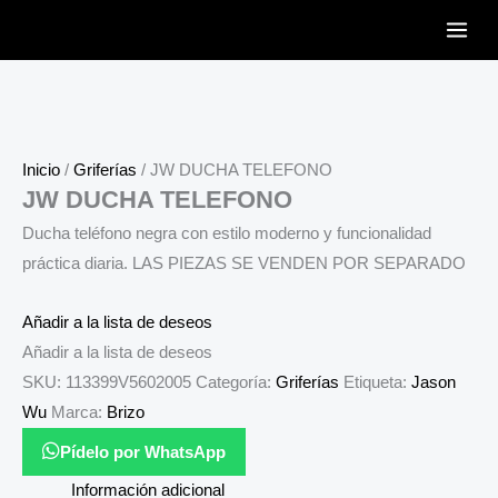
Ir
al
contenido
Inicio
/
Griferías
/ JW DUCHA TELEFONO
JW DUCHA TELEFONO
Ducha teléfono negra con estilo moderno y funcionalidad
práctica diaria. LAS PIEZAS SE VENDEN POR SEPARADO
Añadir a la lista de deseos
Añadir a la lista de deseos
SKU:
113399V5602005
Categoría:
Griferías
Etiqueta:
Jason
Wu
Marca:
Brizo
Pídelo por WhatsApp
Información adicional