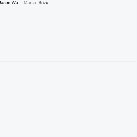
Jason Wu
Marca:
Brizo