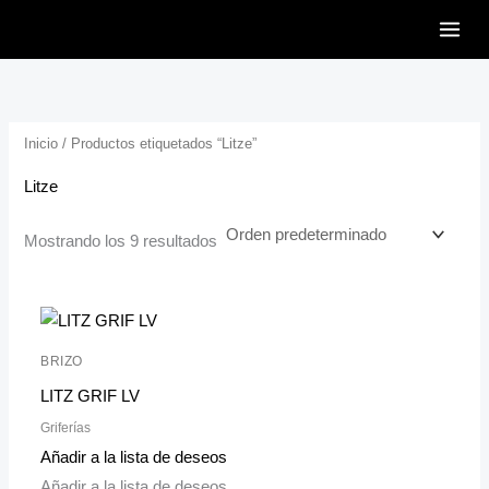
Ir
al
contenido
Inicio
/ Productos etiquetados “Litze”
Litze
Mostrando los 9 resultados
BRIZO
LITZ GRIF LV
Griferías
Añadir a la lista de deseos
Añadir a la lista de deseos