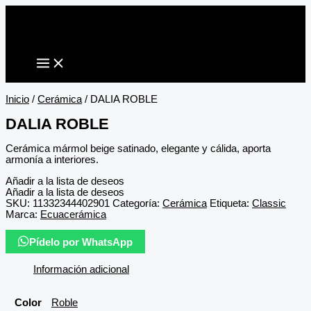
Ir
al
contenido
Inicio
/
Cerámica
/ DALIA ROBLE
DALIA ROBLE
Cerámica mármol beige satinado, elegante y cálida, aporta
armonía a interiores.
Añadir a la lista de deseos
Añadir a la lista de deseos
SKU:
11332344402901
Categoría:
Cerámica
Etiqueta:
Classic
Marca:
Ecuacerámica
Pídelo por WhatsApp
Información adicional
Color
Roble