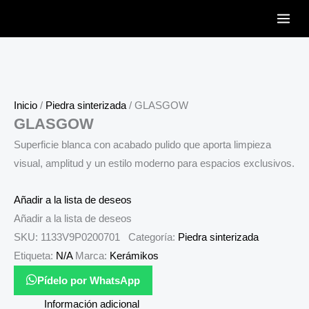
Ir
al
contenido
Inicio
/
Piedra sinterizada
/ GLASGOW
GLASGOW
Superficie blanca con acabado pulido que aporta limpieza
visual, amplitud y un estilo moderno para espacios exclusivos.
Añadir a la lista de deseos
Añadir a la lista de deseos
SKU:
1133V9P0200701
Categoría:
Piedra sinterizada
Etiqueta:
N/A
Marca:
Kerámikos
Pídelo por WhatsApp
Información adicional