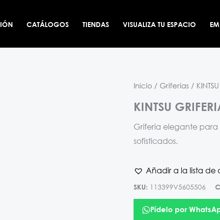
CIÓN
CATÁLOGOS
TIENDAS
VISUALIZA TU ESPACIO
EM
Inicio
/
Griferías
/ KINTS
KINTSU GRIFER
Grifería elegante pa
sofisticados.
Añadir a la lista de
113399V5605506
SKU:
C
Pídelo por WhatsA