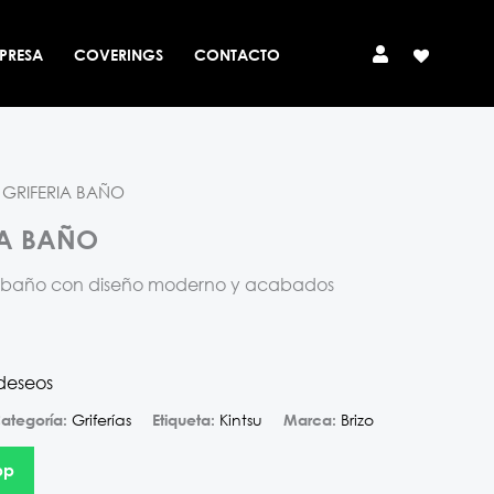
PRESA
COVERINGS
CONTACTO
U GRIFERIA BAÑO
IA BAÑO
ra baño con diseño moderno y acabados
 deseos
Griferías
Kintsu
Brizo
ategoría:
Etiqueta:
Marca:
pp