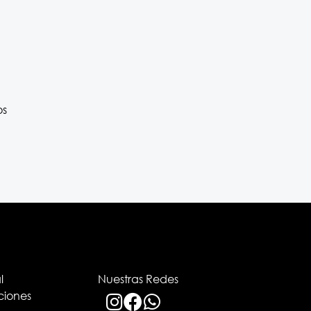
os
l
Nuestras Redes
ciones