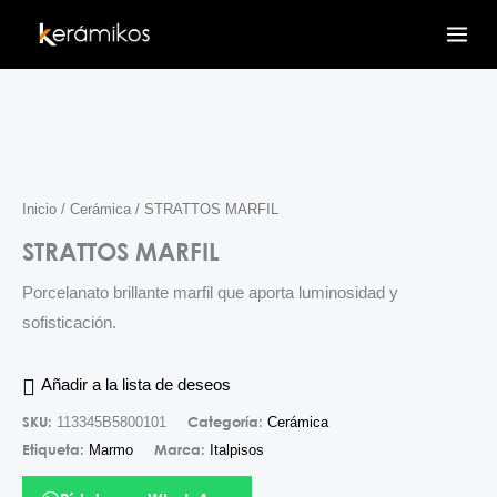
Ir
al
contenido
Inicio
/
Cerámica
/ STRATTOS MARFIL
STRATTOS MARFIL
Porcelanato brillante marfil que aporta luminosidad y
sofisticación.
Añadir a la lista de deseos
SKU:
Categoría:
113345B5800101
Cerámica
Etiqueta:
Marca:
Marmo
Italpisos