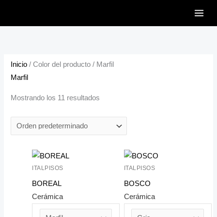
Ir
al
contenido
Inicio
/ Color del producto / Marfil
Marfil
Mostrando los 11 resultados
ITALPISOS
ITALPISOS
BOREAL
BOSCO
Cerámica
Cerámica