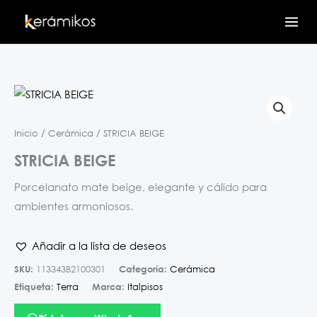
Ir
al
contenido
Inicio
/
Cerámica
/ STRICIA BEIGE
STRICIA BEIGE
Porcelanato mate beige, elegante y cálido para
ambientes armoniosos.
Añadir a la lista de deseos
SKU:
113343B2100301
Categoría:
Cerámica
Etiqueta:
Terra
Marca:
Italpisos