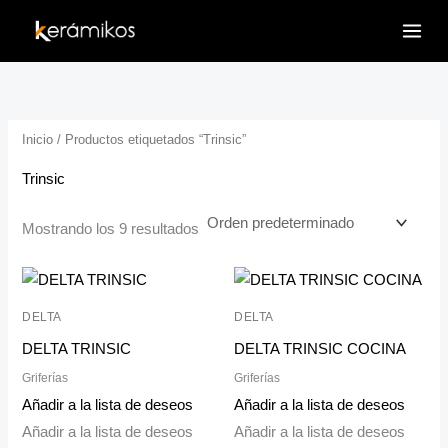
Ir
al
contenido
Inicio
/ Productos etiquetados “Trinsic”
Trinsic
Mostrando los 9 resultados
DELTA
DELTA
DELTA TRINSIC
DELTA TRINSIC COCINA
Griferías
Griferías
Añadir a la lista de deseos
Añadir a la lista de deseos
Añadir a la lista de deseos
Añadir a la lista de deseos